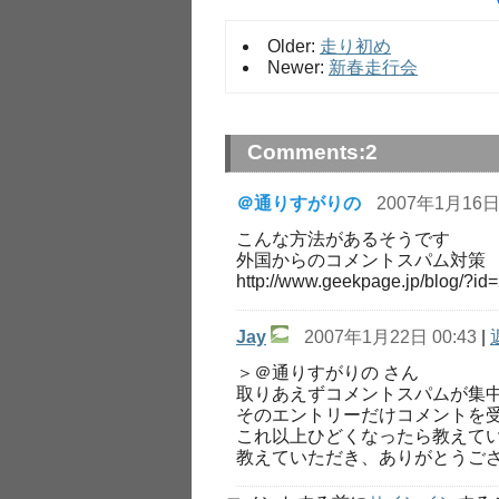
Older:
走り初め
Newer:
新春走行会
Comments:
2
＠通りすがりの
2007年1月16日 
こんな方法があるそうです
外国からのコメントスパム対策
http://www.geekpage.jp/blog/?id
Jay
2007年1月22日 00:43
|
＞＠通りすがりの さん
取りあえずコメントスパムが集
そのエントリーだけコメントを
これ以上ひどくなったら教えて
教えていただき、ありがとうご