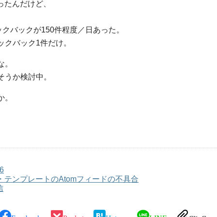
かったんだけど、
ックバックが150件程度／日あった。
ックバック1件だけ。
な。
そうか検討中。
か。
6
フォルト・テンプレートのAtomフィードの不具合
信