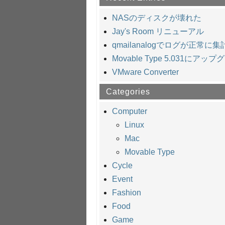
NASのディスクが壊れた
Jay's Room リニューアル
qmailanalogでログが正常に
Movable Type 5.031にアッ
VMware Converter
Categories
Computer
Linux
Mac
Movable Type
Cycle
Event
Fashion
Food
Game