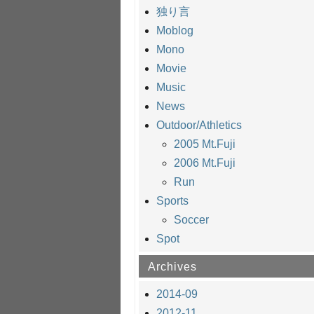
独り言
Moblog
Mono
Movie
Music
News
Outdoor/Athletics
2005 Mt.Fuji
2006 Mt.Fuji
Run
Sports
Soccer
Spot
Archives
2014-09
2012-11