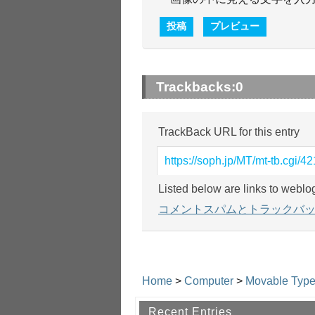
Trackbacks:
0
TrackBack URL for this entry
https://soph.jp/MT/mt-tb.cgi/42
Listed below are links to weblo
コメントスパムとトラックバ
Home
>
Computer
>
Movable Typ
Recent Entries