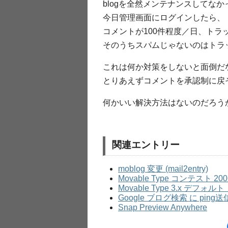
blogを全然メンテナンスしてな
今日管理画面にログインしたら、
コメントが100件程度／日、トラ
そのうちスパムじゃないのはトラ
これは何か対策をしないと面倒だ
とりあえずコメントを承認制に戻
何かいい解決方法はないのだろう
関連エントリー
moblog 変更 (mail2entry)
Movable Type コンテスト 200
Movable Type 3.x デ
Google ブログ検索 に ping送
Snap Preview Anywhere