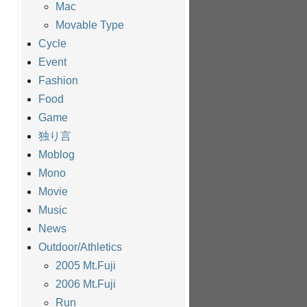
Mac
Movable Type
Cycle
Event
Fashion
Food
Game
独り言
Moblog
Mono
Movie
Music
News
Outdoor/Athletics
2005 Mt.Fuji
2006 Mt.Fuji
Run