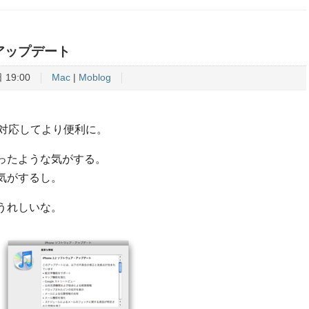
ェアアップデート
 19:00
Mac
|
Moblog
内にも対応してより便利に。
ったような気がする。
気がするし。
うれしいな。