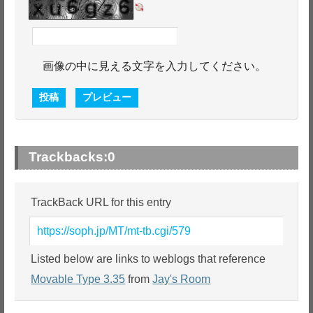
画像の中に見える文字を入力してください。
Trackbacks:
0
TrackBack URL for this entry
https://soph.jp/MT/mt-tb.cgi/579
Listed below are links to weblogs that reference
Movable Type 3.35
from
Jay's Room