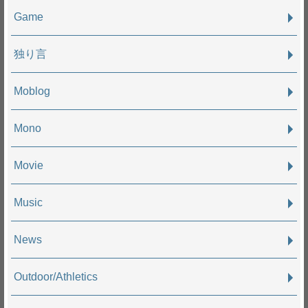
Game
独り言
Moblog
Mono
Movie
Music
News
Outdoor/Athletics