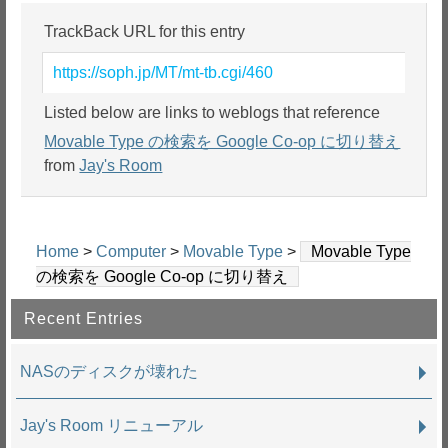
TrackBack URL for this entry
https://soph.jp/MT/mt-tb.cgi/460
Listed below are links to weblogs that reference
Movable Type の検索を Google Co-op に切り替え
from
Jay's Room
Home
>
Computer
>
Movable Type
>
Movable Type
の検索を Google Co-op に切り替え
Recent Entries
NASのディスクが壊れた
Jay's Room リニューアル