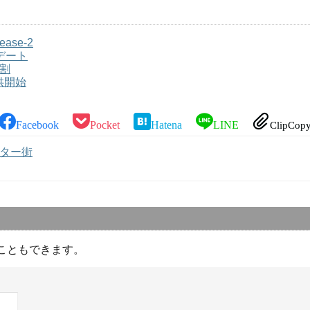
ease-2
ップデート
分割
提供開始
Facebook
Pocket
Hatena
LINE
ClipCop
ター街
こともできます。