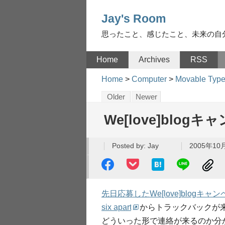
Jay's Room
思ったこと、感じたこと、未来の自
Home
Archives
RSS
Home
>
Computer
>
Movable Typ
Older
Newer
We[love]blo
Posted by:
Jay
2005年10月
先日応募したWe[love]blogキャ
six apart
からトラックバックが
どういった形で連絡が来るのか分