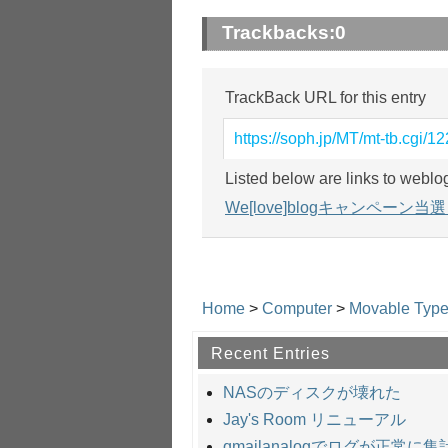
Trackbacks:
0
TrackBack URL for this entry
https://soph.jp/MT/mt-tb.cgi/12
Listed below are links to weblo
We[love]blogキャンペーン当
Home
>
Computer
>
Movable Typ
Recent Entries
NASのディスクが壊れた
Jay's Room リニューアル
qmailanalogでログが正常に