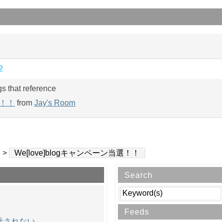
2
gs that reference
選！！
from
Jay's Room
e
>
We[love]blogキャンペーン当選！！
Search
Feeds
集計されない