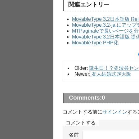
関連エントリー
MovableType 3.2日本語版 Rel
MovableType 3.2-ja にア
MTPaginateで長いページを
MovableType 3.2日本語版 
MovableType PHP化
Older:
誕生日！？＠渋谷セン
Newer:
友人結婚式@大阪
Comments:
0
コメントする前に
サインイン
する
コメントする
名前