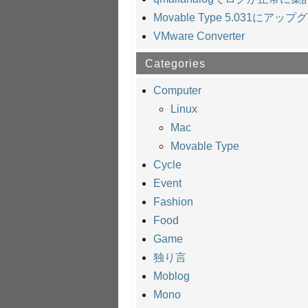
Movable Type 5.031にアッ
VMware Converter
Categories
Computer
Linux
Mac
Movable Type
Cycle
Event
Fashion
Food
Game
独り言
Moblog
Mono