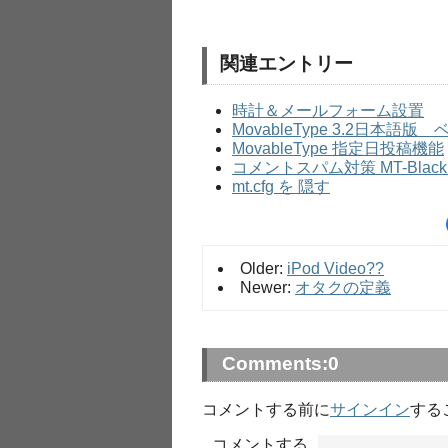
関連エントリー
時計＆メールフォーム設置
MovableType 3.2日本語
MovableType 指定日投稿機能
コメントスパム対策 MT-Blacklis
mt.cfg を 隠す
Older:
iPod Video??
Newer:
オタクの定義
Comments:
0
コメントする前に
サインイン
する
コメントする