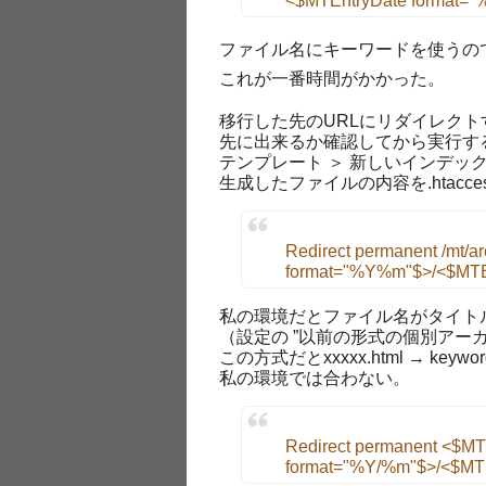
<$MTEntryDate format="
ファイル名にキーワードを使うの
これが一番時間がかかった。
移行した先のURLにリダイレクトす
先に出来るか確認してから実行す
テンプレート ＞ 新しいインデ
生成したファイルの内容を.htac
Redirect permanent /mt/ar
format="%Y%m"$>/
<$MTE
私の環境だとファイル名がタイト
（設定の ”以前の形式の個別アー
この方式だとxxxxx.html → k
私の環境では合わない。
Redirect permanent
<$MT
format="%Y/%m"$>/
<$MTE