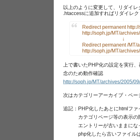
以上のように変更して、リダイレ
.htaccessに追加すればリダイ
Redirect permanent http:/
http://soph.jp/MT/archiv
↓
Redirect permanent /MT/a
http://soph.jp/MT/archiv
上で書いたPHP化の設定を実行
念のため動作確認
http://soph.jp/MT/archives/2005/09
次はカテゴリーアーカイブ・ペー
追記：PHP化したあとにhtml
カテゴリページ等の表示の際に
エントリーが古いままになっ
php化したら古いファイルは