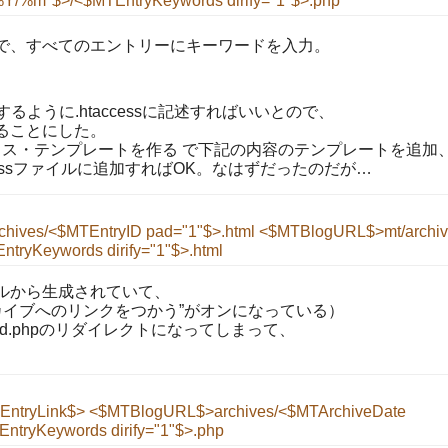
%Y/%m"$>/<$MTEntryKeywords dirify="1"$>.php
で、すべてのエントリーにキーワードを入力。
るように.htaccessに記述すればいいとので、
ることにした。
ックス・テンプレートを作る で下記の内容のテンプレートを追加
cessファイルに追加すればOK。なはずだったのだが…
chives/
<$MTEntryID pad="1"$>.html
<$MTBlogURL$>mt/archiv
ntryKeywords dirify="1"$>.html
ルから生成されていて、
カイブへのリンクをつかう”がオンになっている）
eyword.phpのリダイレクトになってしまって、
EntryLink$>
<$MTBlogURL$>archives/<$MTArchiveDate
ntryKeywords dirify="1"$>.php