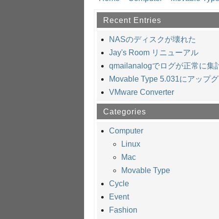
Recent Entries
NASのディスクが壊れた
Jay's Room リニューアル
qmailanalogでログが正常に
Movable Type 5.031にアッ
VMware Converter
Categories
Computer
Linux
Mac
Movable Type
Cycle
Event
Fashion