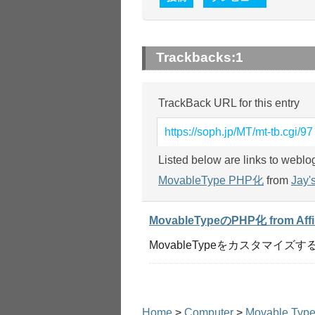
Trackbacks:
1
TrackBack URL for this entry
https://soph.jp/MT/mt-tb.cgi/97
Listed below are links to weblo
MovableType PHP化
from
Jay'
MovableTypeのPHP化 from Affil
MovableTypeをカスタマイズ
Home
>
Computer
>
Movable Typ