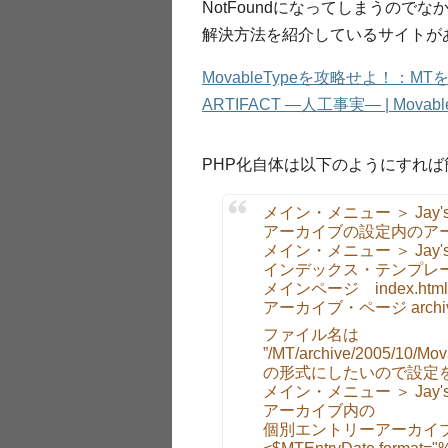
NotFoundになってしまうので
解決方法を紹介しているサイトが
MovableTypeを攻略せよ！：
ARTIFACT ―人工事実― | Movab
PHP化自体は以下のようにすれ
メイン・メニュー ＞ Jay's
アーカイブの設定内のアーカ
メイン・メニュー ＞ Jay'
インデックス・テンプレ
メインページ index.html →
アーカイブ・ページ archives.
ファイル名は
”/MT/archive/2005/10/Mo
の形式にしたいので設定
メイン・メニュー ＞ Jay'
アーカイブ内の
個別エントリーアーカイ