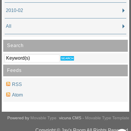
2010-02
All
Search
Feeds
RSS
Atom
Powered by
Movable Type
vicuna CMS -
Movable Type Template
Copyright © Jay's Room All Rights Reserved.