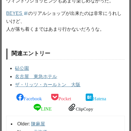
ウィンドウショッピングもあまり楽しめなかった。
BEYES
のリアルショップが出来たのは非常にうれし
いけど、
人が落ち着くまではあまり行かないだろうな。
関連エントリー
砧公園
名古屋 東急ホテル
ザ・リッツ・カールトン 大阪
Facebook
Pocket
Hatena
LINE
ClipCopy
Older:
陳麻屋