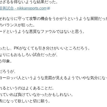
せざるを得ないような結果だった。
 nikkansports.com
それなりに守って攻撃の機会をうかがうというような展開だっ
のバランスが狂った。
ードというような悪質なファウルではないと思う。
ったし、PKがなくても引き分けがいいところだろう。
なりにもおもしろい試合だったが、
う印象。
だろうが、
ヨーロッパ人というような意図が見えるようでいやな気分にな
れるというのはよくあることだ。
れていれば負けていなかったかもしれない。
表になって欲しいと切に願う。