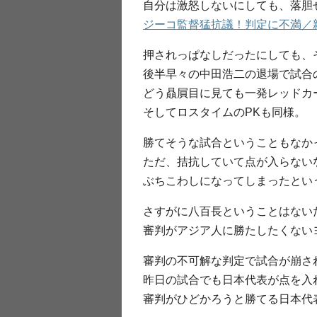
自分は激怒しないにしても、落胆
ジーコ監督猛抗議！判定に不満／親善試合 -
押されっぱなしだったにしても、
後半早々の中田浩二の退場で試合
どう贔屓目に見ても一発レッドカ
そしてロスタイムのPKも同様。
勝てそうな試合ということもなか
ただ、拮抗していて点が入らない
ぶちこわしになってしまったとい
さすがに八百長ということはない
審判がアジア人に勝たしたくない
審判の不可解な判定で試合が崩さ
昨日の試合でも日本代表が点を入
審判がひどかろうと勝てる日本代