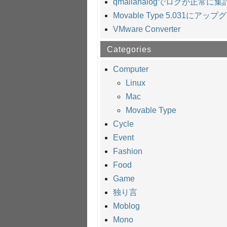
qmailanalogでログが正常に
Movable Type 5.031にアッ
VMware Converter
Categories
Computer
Linux
Mac
Movable Type
Cycle
Event
Fashion
Food
Game
独り言
Moblog
Mono