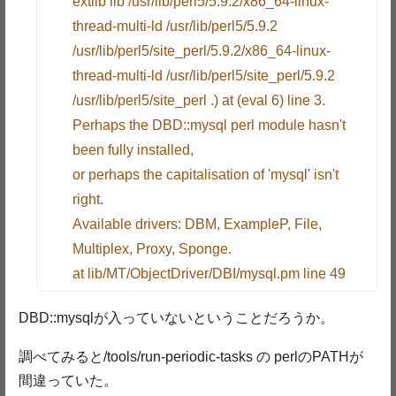
extlib lib /usr/lib/perl5/5.9.2/x86_64-linux-
thread-multi-ld /usr/lib/perl5/5.9.2
/usr/lib/perl5/site_perl/5.9.2/x86_64-linux-
thread-multi-ld /usr/lib/perl5/site_perl/5.9.2
/usr/lib/perl5/site_perl .) at (eval 6) line 3.
Perhaps the DBD::mysql perl module hasn't
been fully installed,
or perhaps the capitalisation of 'mysql' isn't
right.
Available drivers: DBM, ExampleP, File,
Multiplex, Proxy, Sponge.
at lib/MT/ObjectDriver/DBI/mysql.pm line 49
DBD::mysqlが入っていないということだろうか。
調べてみると/tools/run-periodic-tasks の perlのPATHが
間違っていた。