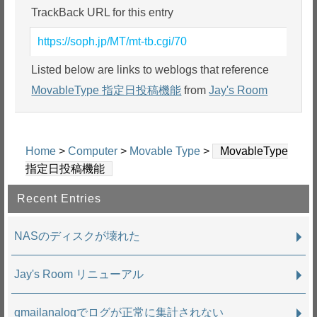
TrackBack URL for this entry
https://soph.jp/MT/mt-tb.cgi/70
Listed below are links to weblogs that reference
MovableType 指定日投稿機能
from
Jay's Room
Home
>
Computer
>
Movable Type
>
MovableType
指定日投稿機能
Recent Entries
NASのディスクが壊れた
Jay's Room リニューアル
qmailanalogでログが正常に集計されない