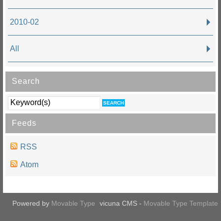
2010-02
All
Search
Feeds
RSS
Atom
Powered by
Movable Type
vicuna CMS -
Movable Type Template