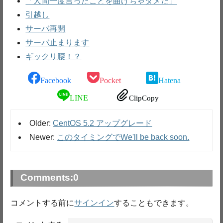
「人間一度言ったことを曲げちゃダメだ」
引越し
サーバ再開
サーバ止まります
ギックリ腰！？
Facebook
Pocket
Hatena
LINE
ClipCopy
Older:
CentOS 5.2 アップグレード
Newer:
このタイミングでWe'll be back soon.
Comments:
0
コメントする前に
サインイン
することもできます。