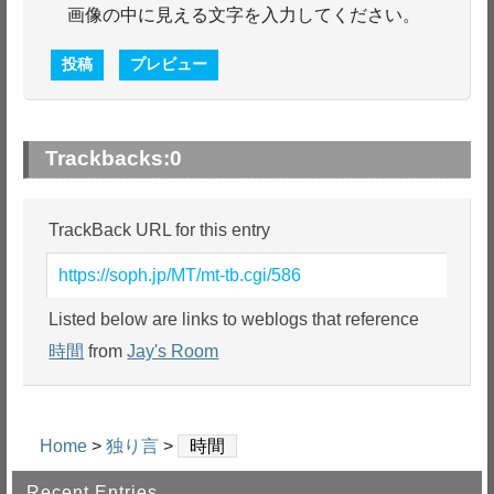
画像の中に見える文字を入力してください。
Trackbacks:
0
TrackBack URL for this entry
https://soph.jp/MT/mt-tb.cgi/586
Listed below are links to weblogs that reference
時間
from
Jay's Room
Home
>
独り言
>
時間
Recent Entries