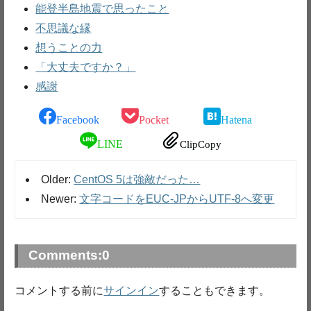
能登半島地震で思ったこと
不思議な縁
想うことの力
「大丈夫ですか？」
感謝
Facebook
Pocket
Hatena
LINE
ClipCopy
Older:
CentOS 5は強敵だった…
Newer:
文字コードをEUC-JPからUTF-8へ変更
Comments:
0
コメントする前に
サインイン
することもできます。