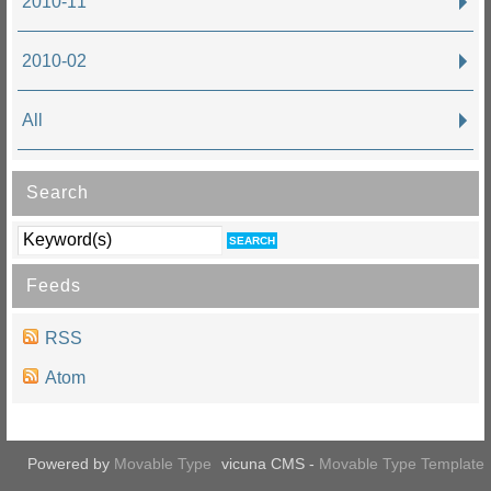
2010-11
2010-02
All
Search
Feeds
RSS
Atom
Powered by
Movable Type
vicuna CMS -
Movable Type Template