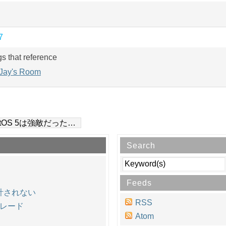
7
gs that reference
Jay's Room
ntOS 5は強敵だった…
Search
Feeds
集計されない
RSS
プグレード
Atom