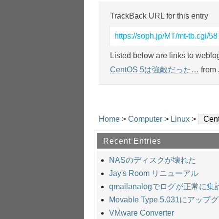
TrackBack URL for this entry
https://soph.jp/MT/mt-tb.cgi/58
Listed below are links to weblo
CentOS 5は強敵だった…
from
Home
>
Computer
>
Linux
>
Ce
Recent Entries
NASのディスクが壊れた
Jay's Room リニューアル
qmailanalogでログが正常に
Movable Type 5.031にアッ
VMware Converter