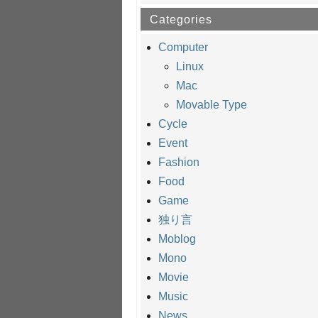
Categories
Computer
Linux
Mac
Movable Type
Cycle
Event
Fashion
Food
Game
独り言
Moblog
Mono
Movie
Music
News