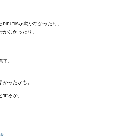
。
nutilsが動かなかったり、
行かなかったり、
。
完了。
、
早かったかも。
とするか。
失敗