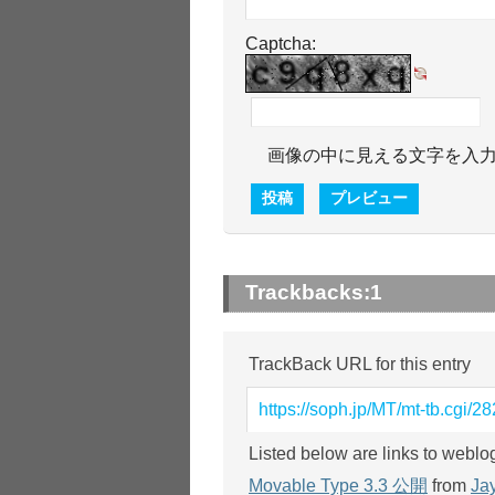
Captcha:
画像の中に見える文字を入
Trackbacks:
1
TrackBack URL for this entry
https://soph.jp/MT/mt-tb.cgi/28
Listed below are links to weblo
Movable Type 3.3 公開
from
Ja