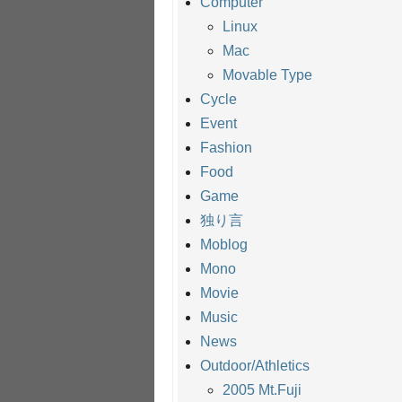
Computer
Linux
Mac
Movable Type
Cycle
Event
Fashion
Food
Game
独り言
Moblog
Mono
Movie
Music
News
Outdoor/Athletics
2005 Mt.Fuji