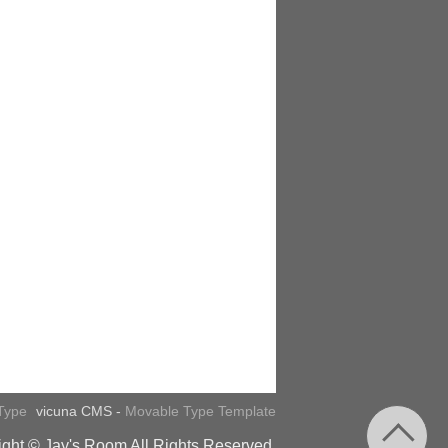
Type
vicuna CMS -
Movable Type Template
ght © Jay's Room All Rights Reserved.