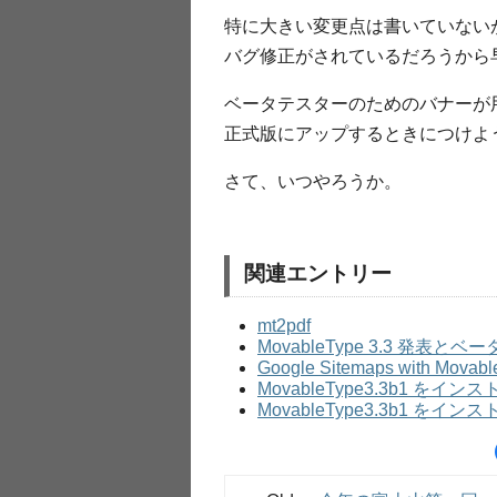
特に大きい変更点は書いていない
バグ修正がされているだろうから
ベータテスターのためのバナーが
正式版にアップするときにつけよ
さて、いつやろうか。
関連エントリー
mt2pdf
MovableType 3.3 発表とベー
Google Sitemaps with Movabl
MovableType3.3b1 をイ
MovableType3.3b1 を