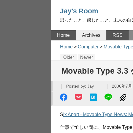
Jay's Room
思ったこと、感じたこと、未来の自
Home
Archives
RSS
Home
>
Computer
>
Movable Typ
Older
Newer
Movable Type 3.
Posted by:
Jay
2006年7月 
S
ix Apart - Movable Type New
仕事で忙しい間に、Movable Ty